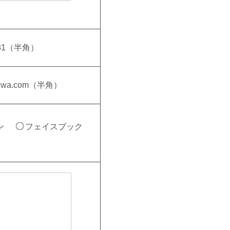
581（半角）
anwa.com（半角）
ン
フェイスブック