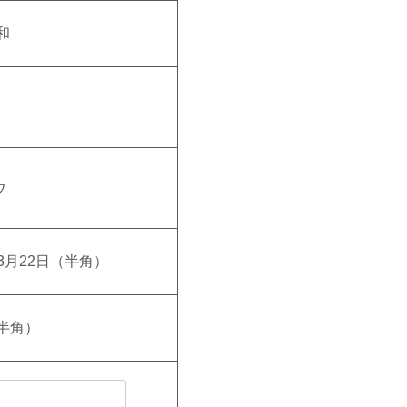
和
ウ
03月22日（半角）
（半角）