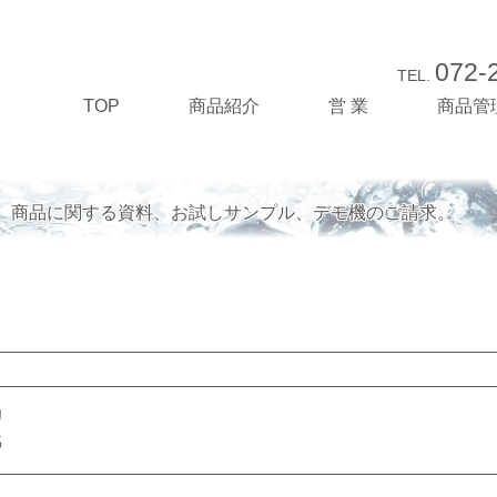
072-
TEL.
TOP
商品紹介
営 業
商品管
rm 商品に関する資料、お試しサンプル、デモ機のご請求。