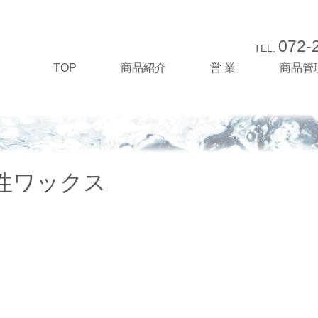
072-
TEL.
TOP
商品紹介
営 業
商品管
油性ワックス